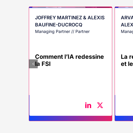
JOFFREY MARTINEZ & ALEXIS
ARVA
BAUFINE-DUCROCQ
ALEX
Managing Partner // Partner
Manag
Comment l’IA redessine
La r
la FSI
et l