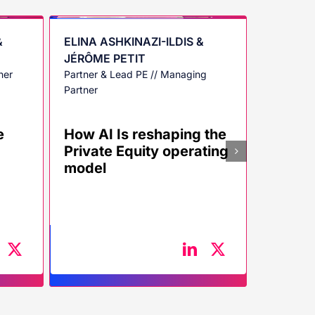
&
ELINA ASHKINAZI-ILDIS &
JULIEN 
JÉRÔME PETIT
LANG
ner
Partner & Lead PE // Managing
Managing 
Partner
Consultan
e
How AI Is reshaping the
A conv
Private Equity operating
Artific
model
music 