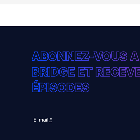
ABONNEZ-VOUS A
BRIDGE ET RECE
ÉPISODES
E-mail
*